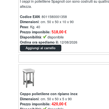
I ceppi in polietilene Spagnoli con sono costruiti su quatt
altezza.
Codice EAN
: 8011580001358
Dimensioni
: cm. 50 x 50 x 10 x 90
Peso
: Kg. 40
Prezzo imponibile:
518,00 €
Disponibilità
:
disponibile
Ordina ora spediamo il:
12/08/2026
Ceppo polietilene con ripiano inox
Dimensioni
: cm. 50 x 50 x 5 x 90
Prezzo imponibile:
420,00 €