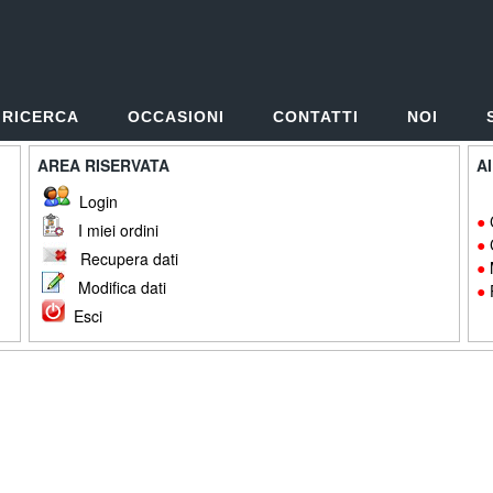
RICERCA
OCCASIONI
CONTATTI
NOI
AREA RISERVATA
A
Login
●
I miei ordini
●
Recupera dati
●
Modifica dati
●
Esci