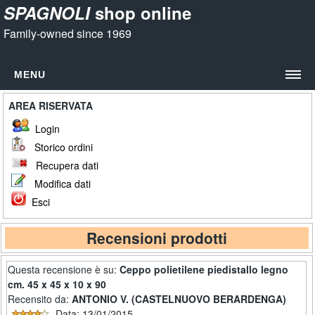
SPAGNOLI
shop online
Family-owned since 1969
MENU
HOME
AREA RISERVATA
PRODOTTI
Login
Taglieri in polietilene
Storico ordini
Bianchi
Recupera dati
Modifica dati
Colorati
Esci
Taglieri in legno
Spessore cm. 7
Recensioni prodotti
Spessore cm. 12
Questa recensione è su:
Ceppo polietilene piedistallo legno
Spessore cm. 5
cm. 45 x 45 x 10 x 90
Ceppi in legno
Recensito da:
ANTONIO V. (CASTELNUOVO BERARDENGA)
Spessore cm. 17
Data: 13/01/2015