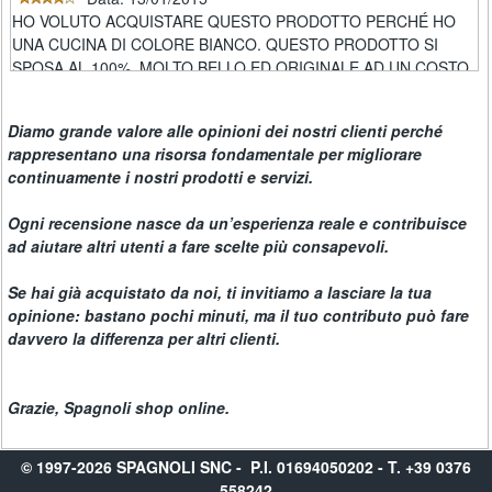
HO VOLUTO ACQUISTARE QUESTO PRODOTTO PERCHÉ HO
Spessore cm. 25
UNA CUCINA DI COLORE BIANCO. QUESTO PRODOTTO SI
Spessore cm. 30
SPOSA AL 100%. MOLTO BELLO ED ORIGINALE AD UN COSTO
BASICO RISPETTO AL PIEDISTALLO INOX. OTTIMO ACQUISTO.
Spessore cm. 35
SBALORDITO DA VELOCITÀ E CONSEGNA MERCE
Ceppi in polietilene
Diamo grande valore alle opinioni dei nostri clienti perché
rappresentano una risorsa fondamentale per migliorare
Spessore cm. 5
continuamente i nostri prodotti e servizi.
Spessore cm. 8
Ogni recensione nasce da un’esperienza reale e contribuisce
Spessore cm. 10
ad aiutare altri utenti a fare scelte più consapevoli.
Copriceppi polietilene
Se hai già acquistato da noi, ti invitiamo a lasciare la tua
Copriceppi sp. cm. 2,5
opinione: bastano pochi minuti, ma il tuo contributo può fare
Raschietto in polietilene
davvero la differenza per altri clienti.
Carrelli cucina
Spessore ceppo cm. 7
Grazie, Spagnoli shop online.
RICERCA
OCCASIONI
© 1997-2026 SPAGNOLI SNC - P.I. 01694050202 - T. +39 0376
558242
CONTATTI